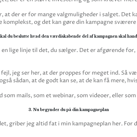
 er, at der er for mange valgmuligheder i salget. Det
ere komplekst, og det kan gøre din kampagne sværer
 skal du beslutte hvad den værdiskabende del af kampagnen skal hand
n lige linje til det, du sælger. Det er afgørende for,
fejl, jeg ser her, at der proppes for meget ind. Så 
gså sådan, at de godt kan se, at de kan få mere, hvis 
d som mails, som et webinar, som videoer, eller som
3. Nu begynder du på din kampagneplan
, griber jeg altid fat i min kampagneplan her. For det e