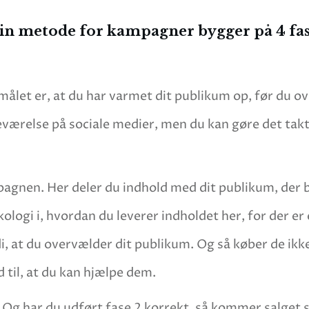
n metode for kampagner bygger på 4 fa
målet er, at du har varmet dit publikum op, før du 
eværelse på sociale medier, men du kan gøre det takt
agnen. Her deler du indhold med dit publikum, der
gi i, hvordan du leverer indholdet her, for der er e
 at du overvælder dit publikum. Og så køber de ikke. E
lid til, at du kan hjælpe dem.
. Og har du udført fase 2 korrekt, så kommer salget 