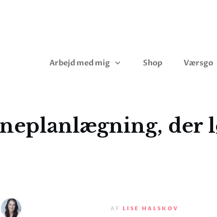
Arbejd med mig
Shop
Værsgo
eplanlægning, der løf
AF
LISE HALSKOV