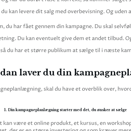
at du kan levere dit salg med overbevisning. Og uden 
 du har fået gennem din kampagne. Du skal selvfølge
orretning. Du kan eventuelt give dem et andet tilbud.
så du har et større publikum at sælge til i næste ka
dan laver du din kampagnep
eplanlægning, skal du have et overblik over, hvordan
1. Din kampagneplanlægning starter med det, du ønsker at sælge
Det kan være et online produkt, et kursus, en worksh
get, der er en større investering og som kræver mere