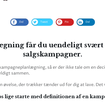
Del
Tweet
Pin
Del
ing får du uendeligt svært 
salgskampagner.
vet kampagneplanlægning, så er der ikke tale om en de
lfældigt sammen.
øvelse, der trækker tænder ud for dig at lave. Det vil
s lige starte med definitionen af en kam