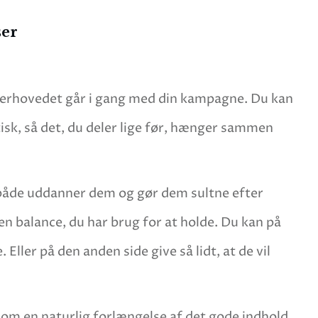
ser
overhovedet går i gang med din kampagne. Du kan
isk, så det, du deler lige før, hænger sammen
 både uddanner dem og gør dem sultne efter
n balance, du har brug for at holde. Du kan på
ller på den anden side give så lidt, at de vil
som en naturlig forlængelse af det gode indhold.