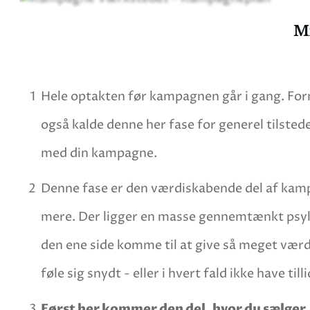
Mi
1
Hele optakten før kampagnen går i gang. For
også kalde denne her fase for generel tilsted
med din kampagne.
2
Denne fase er den værdiskabende del af kamp
mere. Der ligger en masse gennemtænkt psykolo
den ene side komme til at give så meget værdi,
føle sig snydt - eller i hvert fald ikke have til
3
Først her kommer den del, hvor du sælger