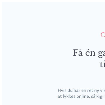
O
Få én g
t
Hvis du har en ret ny vi
at lykkes online, så kig