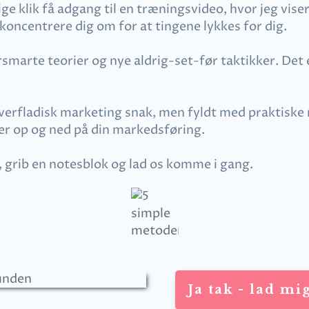
e klik få adgang til en træningsvideo, hvor jeg viser 
oncentrere dig om for at tingene lykkes for dig.
rsmarte teorier og nye aldrig-set-før taktikker. Det 
verfladisk marketing snak, men fyldt med praktiske rå
r er op og ned på din markedsføring.
f, grib en notesblok og lad os komme i gang.
Ja tak - lad mi