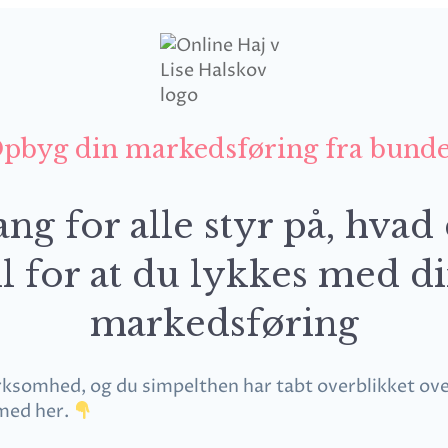
pbyg din markedsføring fra bund
ang for alle styr på, hvad 
il for at du lykkes med d
markedsføring
rksomhed, og du simpelthen har tabt overblikket over,
 med her.