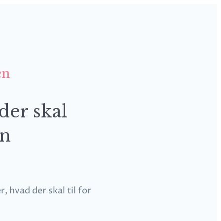
en
der skal
in
 hvad der skal til for