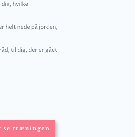
dig, hvilke
er helt nede på jorden,
d, til dig, der er gået
g se træningen